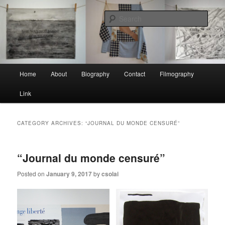
Skip
Skip
to
to
Sear
primary
secondary
content
content
Christine Solaï
Main
Home
About
Biography
Contact
Filmography
menu
Link
CATEGORY ARCHIVES:
“JOURNAL DU MONDE CENSURÉ”
“Journal du monde censuré”
Posted on
January 9, 2017
by
csolai