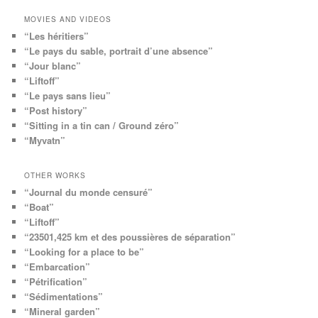
MOVIES AND VIDEOS
“Les héritiers”
“Le pays du sable, portrait d’une absence”
“Jour blanc”
“Liftoff”
“Le pays sans lieu”
“Post history”
“Sitting in a tin can / Ground zéro”
“Myvatn”
OTHER WORKS
“Journal du monde censuré”
“Boat”
“Liftoff”
“23501,425 km et des poussières de séparation”
“Looking for a place to be”
“Embarcation”
“Pétrification”
“Sédimentations”
“Mineral garden”