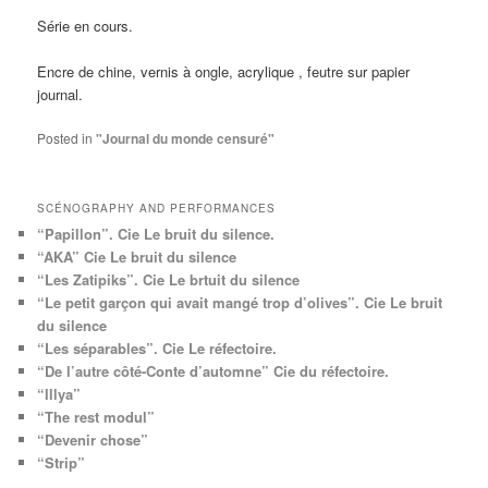
Série en cours.
Encre de chine, vernis à ongle, acrylique , feutre sur papier
journal.
Posted in
"Journal du monde censuré"
SCÉNOGRAPHY AND PERFORMANCES
“Papillon”. Cie Le bruit du silence.
“AKA” Cie Le bruit du silence
“Les Zatipiks”. Cie Le brtuit du silence
“Le petit garçon qui avait mangé trop d’olives”. Cie Le bruit
du silence
“Les séparables”. Cie Le réfectoire.
“De l’autre côté-Conte d’automne” Cie du réfectoire.
“Illya”
“The rest modul”
“Devenir chose”
“Strip”