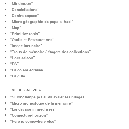
“Mindmoon”
“Constellations”
“Contre-espace”
“Micro géographie de papa el hadj”
“Map”
“Primitive tools”
“Outils et Restaurations”
“Image lacunaire”
“Trous de mémoire / étagère des collections”
“Hors saison”
“PS”
“La colère écrasée”
“La gifle”
EXHIBITIONS VIEW
“Si longtemps je t’ai vu avaler les nuages”
“Micro archéologie de la mémoire”
“Landscape in media res”
“Conjecture-horizon”
“Here is somewhere else”